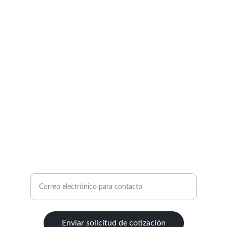
Calidad en Blancos, productos de algodón y 
microfibras
textiles.casru.tlax@gmail.com
241-410-0129
GALERÍA
Ingrese su correo electrónico
Enviar solicitud de cotización